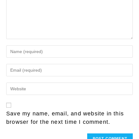
Enter
your
name
Enter
or
your
username
email
to
Enter
address
comment
your
to
website
comment
URL
(optional)
Save my name, email, and website in this
browser for the next time I comment.