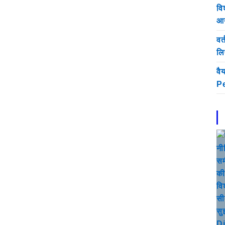
वि
आय
वर
लिए
वै
Pe