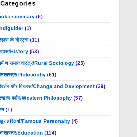
Categories
ooks summary
(6)
indiguider
(1)
िहास के नोस्ट्स
(11)
िहास/History
(53)
रामीण समाजशास्त्र/Rural Sociology
(25)
्शनशास्त्र/Philosophy
(61)
िवर्तन और विकास/Change and Devlopment
(29)
श्चात्य दर्शन/Western Philosophy
(57)
जन
(1)
हूर हस्तियाँ/Famous Personalty
(4)
क्षाशास्त्र/Education
(114)