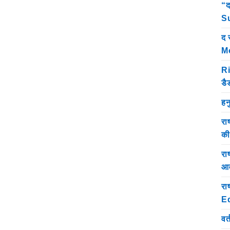
“द
Su
द 
M
Ri
डै
हन
रा
क
राष
आव
रा
E
वर्