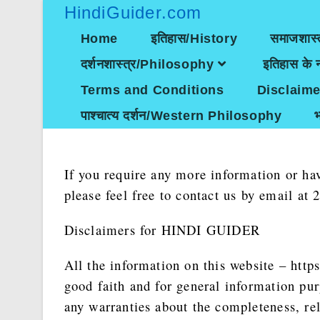
Skip
HindiGuider.com
to
content
Home
इतिहास/History
समाजशास्
दर्शनशास्त्र/Philosophy
इतिहास के न
Terms and Conditions
Disclaime
पाश्चात्य दर्शन/Western Philosophy
If you require any more information or hav
please feel free to contact us by email 
Disclaimers for HINDI GUIDER
All the information on this website – htt
good faith and for general information 
any warranties about the completeness, rel