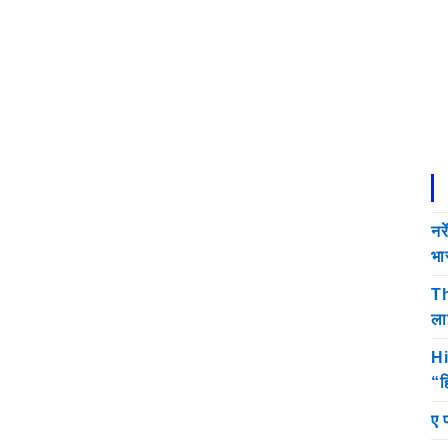
नर
भा
Th
ला
Hi
“ह
ए 