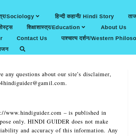
त्र/Sociology
हिन्दी कहानी/ Hindi Story
ता
ोस्ट्स
शिक्षाशास्त्र/Education
About Us
r
Contact Us
पाश्चात्य दर्शन/Western Philo
भजन
e any questions about our site’s disclaimer,
at 24hindiguider@gamil.com.
ps://www.hindiguider.com – is published in
purpose only. HINDI GUIDER does not make
iability and accuracy of this information. Any