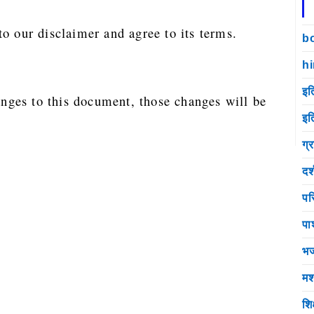
o our disclaimer and agree to its terms.
b
h
इत
ges to this document, those changes will be
इत
ग्
दर
पर
पा
भ
मश
शि