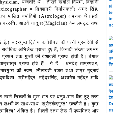
ician, धन्वंतरि थे। तीसरे खगोल नियमों, विज्ञानी
icographer = डिक्शनरी निर्माणकर्ता) अमर सिंह,
ं रत्न फलित ज्योतिषी (Astrologer) क्षपणक थे।इसी
) वररुचि, आठवें जादूगर(Magician) केवालमट्ट तथा
.) चंद्रगुप्त द्वितीय कावेरीपत्त की पत्नी ध्रुवदेवी से
 सर्वाधिक अभिलेख प्राप्त हुए हैं, जिनकी संख्या लगभग
्रथम तक गुप्तों की वंशावली प्राप्त होती है। बंगाल
ताम्रपत्र प्राप्त होते हैं। ये हैं – धनदेह ताम्रपत्र,
मारगुप्त की स्वर्ण, लीलावती रजत तथा ताम्र मुद्राएं
्रादित्य, श्रीमहेंद्र, महेंद्रसिंह, अश्वमेघ महेंद्र आदि
 स्वर्ण सिक्कों के मुख भाग पर धनुष-बाण लिए हुए राजा
लक्ष्मी के साथ-साथ ‘श्रीस्कंदगुप्त’ उत्कीर्ण है। कुछ
दित्य’ अंकित है। भितरी स्तंभ लेख में पुष्यमित्र और