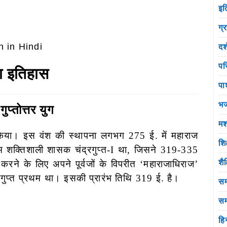
इत
ग्
दर
पर
 का इतिहास
पा
भ
 गुप्तोत्तर युग
मश
या। इस वंश की स्थापना लगभग 275 ई. में महाराज
शि
प्रथम शक्तिशाली शासक चंद्रगुप्त-I था, जिसने 319-335
शै
े के लिए अपने पूर्वजों के विपरीत ‘महाराजाधिराज’
्रगुप्त प्रथम था। इसकी प्रारंभ तिथि 319 ई. है।
सम
सम
हि