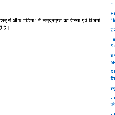
ला
Hi
्ट्री ऑफ इंडिया’ में समुद्रगुप्त की वीरता एवं विजयों
“ह
दी है।
ए 
“द
Su
द 
M
Ri
डै
हन
रा
क
राष