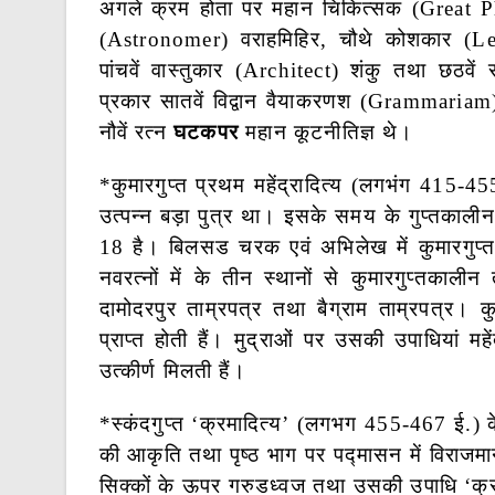
अगले क्रम होता पर महान चिकित्सक (Great Phys
(Astronomer) वराहमिहिर, चौथे कोशकार (Lex
पांचवें वास्तुकार (Architect) शंकु तथा छठवे
प्रकार सातवें विद्वान वैयाकरणश (Grammariam
नौवें रत्न
घटकपर
महान कूटनीतिज्ञ थे।
*कुमारगुप्त प्रथम महेंद्रादित्य (लगभंग 415-455 ई
उत्पन्न बड़ा पुत्र था। इसके समय के गुप्तकालीन
18 है। बिलसड चरक एवं अभिलेख में कुमारगुप्त प
नवरत्नों में के तीन स्थानों से कुमारगुप्तकालीन 
दामोदरपुर ताम्रपत्र तथा बैग्राम ताम्रपत्र। कु
प्राप्त होती हैं। मुद्राओं पर उसकी उपाधियां महेंद
उत्कीर्ण मिलती हैं।
*स्कंदगुप्त ‘क्रमादित्य’ (लगभग 455-467 ई.) के
की आकृति तथा पृष्ठ भाग पर पद्मासन में विराजमान 
सिक्कों के ऊपर गरुडध्वज तथा उसकी उपाधि ‘क्रमा