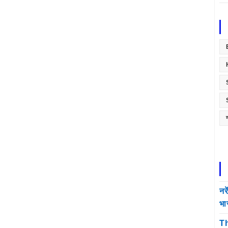
नर
भा
Th