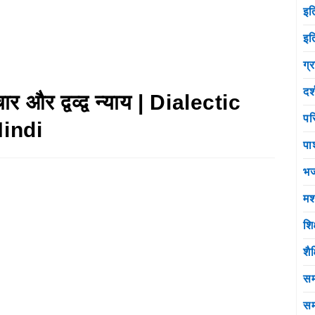
इत
इत
ग्
दर
चार और द्वव्द्व न्याय | Dialectic
पर
Hindi
पा
भ
मश
शि
शै
सम
सम