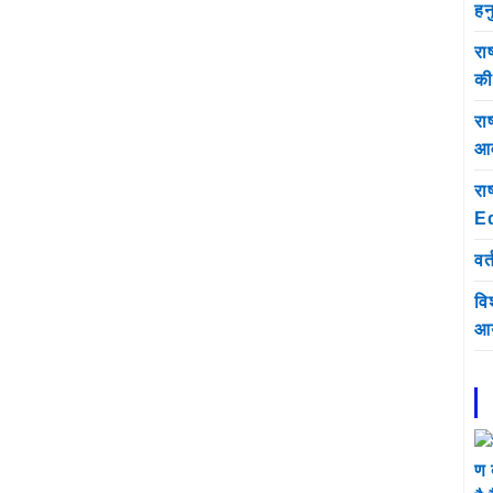
हन
रा
क
राष
आव
रा
E
वर्
वि
आय