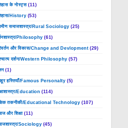
िहास के नोस्ट्स
(11)
िहास/History
(53)
रामीण समाजशास्त्र/Rural Sociology
(25)
्शनशास्त्र/Philosophy
(61)
िवर्तन और विकास/Change and Devlopment
(29)
श्चात्य दर्शन/Western Philosophy
(57)
जन
(1)
हूर हस्तियाँ/Famous Personalty
(5)
क्षाशास्त्र/Education
(114)
क्षिक तकनीकी/Educational Technology
(107)
ाज और शिक्षा
(11)
ाजशास्त्र/Sociology
(45)