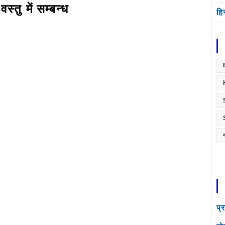
स्तु में सम्बन्ध
हि
प्