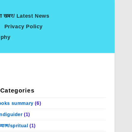
जा खबर/ Latest News
Privacy Policy
sophy
Categories
ooks summary
(6)
indiguider
(1)
्यात्म/spritual
(1)