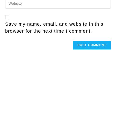
Enter
address
comment
your
to
website
comment
URL
(optional)
Save my name, email, and website in this
browser for the next time I comment.