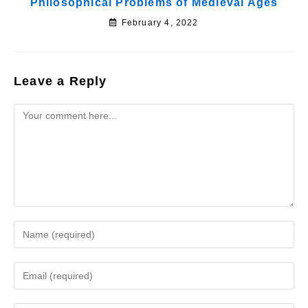
Philosophical Problems of Medieval Ages
February 4, 2022
Leave a Reply
Comment
Enter
your
name
Enter
or
your
username
email
to