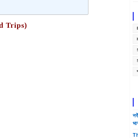
ield Trips)
नर
भा
Th