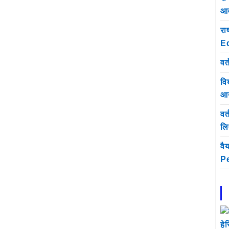
आव
रा
E
वर्
वि
आय
वर
लिए
वै
Pe