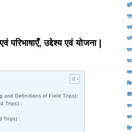
इत
ग्
दर
पर
 एवं परिभाषाएँ, उद्देश्य एवं योजना |
पा
भ
मश
शि
)
शै
aning and Definitions of Field Trips):
eld Trips) :
सम
सम
d Trips) :
हि