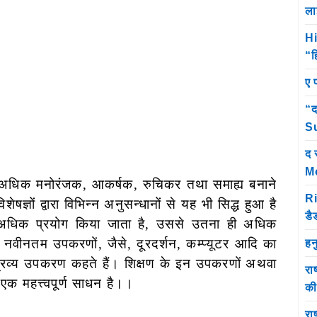
ला
Hi
“ह
ए 
“द
Su
द 
M
े अधिक मनोरंजक, आकर्षक, रुचिकर तथा समाह्य बनाने
Ri
िशेषज्ञों द्वारा विभिन्न अनुसन्धानों से यह भी सिद्ध हुआ है
डै
अधिक प्रयोग किया जाता है, उससे उतना ही अधिक
 में नवीनतम उपकरणों, जैसे, दूरदर्शन, कम्प्यूटर आदि का
हन
य-श्रव्य उपकरण कहते हैं। शिक्षण के इन उपकरणों अथवा
रा
 एक महत्त्वपूर्ण साधन है।।
क
राष