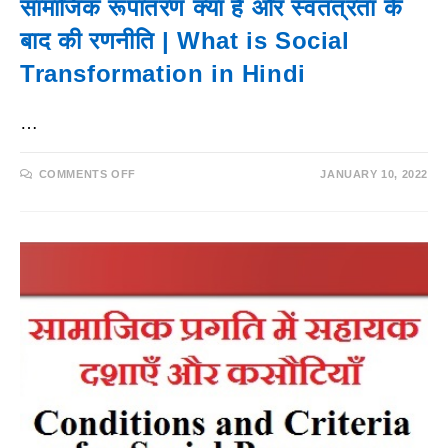
सामाजिक रूपांतरण क्या है और स्वतंत्रता के
बाद की रणनीति | What is Social
Transformation in Hindi
…
ON
COMMENTS OFF
JANUARY 10, 2022
सामाजिक
रूपांतरण
क्या
है
और
स्वतंत्रता
के
बाद
की
रणनीति
|
WHAT
IS
SOCIAL
TRANSFORMATION
IN
HINDI