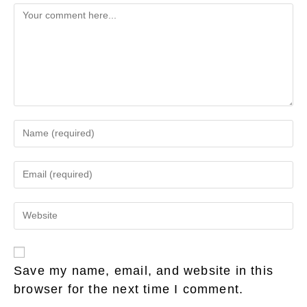
Comment
Enter
your
name
Enter
or
your
username
email
to
Enter
address
comment
your
to
website
comment
URL
(optional)
Save my name, email, and website in this
browser for the next time I comment.