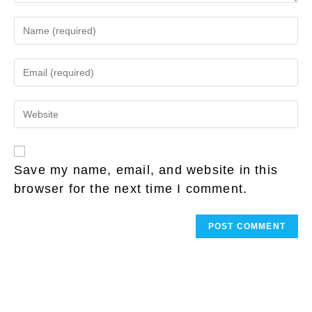
Enter
your
name
Enter
or
your
username
email
to
Enter
address
comment
your
to
website
comment
URL
(optional)
Save my name, email, and website in this
browser for the next time I comment.