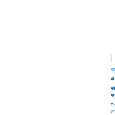
प्
यो
नर
भा
Th
ला