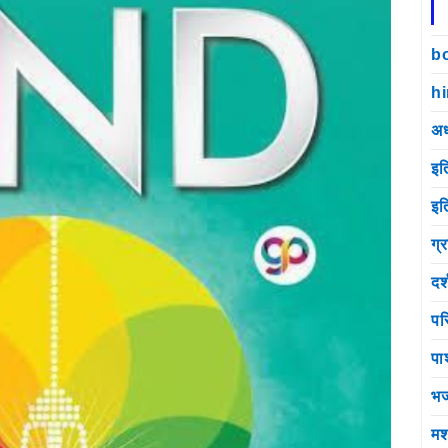
b
h
अध
इत
इत
ग्
दर
पर
पा
भ
मश