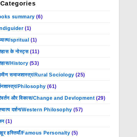
Categories
ooks summary
(6)
indiguider
(1)
्यात्म/spritual
(1)
िहास के नोस्ट्स
(11)
िहास/History
(53)
रामीण समाजशास्त्र/Rural Sociology
(25)
्शनशास्त्र/Philosophy
(61)
िवर्तन और विकास/Change and Devlopment
(29)
श्चात्य दर्शन/Western Philosophy
(57)
जन
(1)
हूर हस्तियाँ/Famous Personalty
(5)