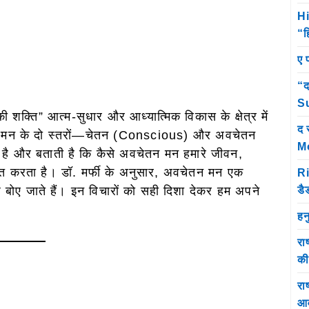
Hi
“ह
ए 
“द
Su
 शक्ति” आत्म-सुधार और आध्यात्मिक विकास के क्षेत्र में
द 
नव मन के दो स्तरों—चेतन (Conscious) और अवचेतन
M
ै और बताती है कि कैसे अवचेतन मन हमारे जीवन,
वित करता है। डॉ. मर्फी के अनुसार, अवचेतन मन एक
Ri
डै
बीज बोए जाते हैं। इन विचारों को सही दिशा देकर हम अपने
हन
रा
क
राष
आव