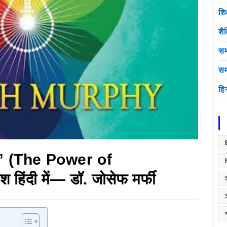
शि
शै
सम
सम
हि
ति” (The Power of
िंदी में— डॉ. जोसेफ मर्फी