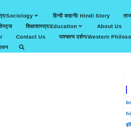
त्र/Sociology
हिन्दी कहानी/ Hindi Story
ता
ोस्ट्स
शिक्षाशास्त्र/Education
About Us
r
Contact Us
पाश्चात्य दर्शन/Western Philo
भजन
b
h
इत