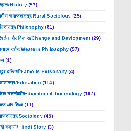
िहास/History
(53)
रामीण समाजशास्त्र/Rural Sociology
(25)
्शनशास्त्र/Philosophy
(61)
िवर्तन और विकास/Change and Devlopment
(29)
श्चात्य दर्शन/Western Philosophy
(57)
जन
(1)
हूर हस्तियाँ/Famous Personalty
(4)
क्षाशास्त्र/Education
(114)
क्षिक तकनीकी/Educational Technology
(107)
ाज और शिक्षा
(11)
ाजशास्त्र/Sociology
(45)
न्दी कहानी/ Hindi Story
(3)