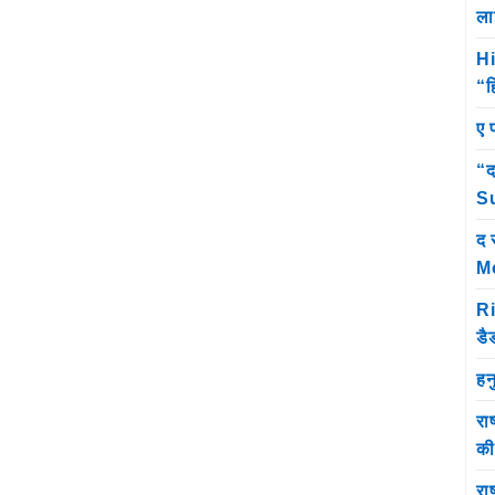
ला
Hi
“ह
ए 
“द
Su
द 
M
Ri
डै
हन
रा
क
राष