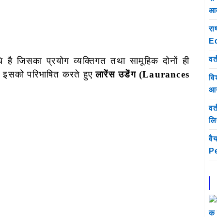
आव
रा
E
वर्
ि है जिसका प्रयोग व्यक्तिगत तथा सामूहिक दोनों ही
। इसको परिभाषित करते हुए
लारेंस उडेंग (Laurances
वि
आय
वर
लिए
वै
Pe