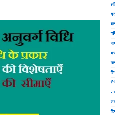
इत
ग्
दर
पर
पा
भ
मश
शि
शै
सम
सम
हि