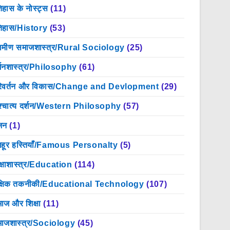
िहास के नोस्ट्स
(11)
िहास/History
(53)
रामीण समाजशास्त्र/Rural Sociology
(25)
्शनशास्त्र/Philosophy
(61)
िवर्तन और विकास/Change and Devlopment
(29)
श्चात्य दर्शन/Western Philosophy
(57)
जन
(1)
हूर हस्तियाँ/Famous Personalty
(5)
क्षाशास्त्र/Education
(114)
क्षिक तकनीकी/Educational Technology
(107)
ाज और शिक्षा
(11)
ाजशास्त्र/Sociology
(45)