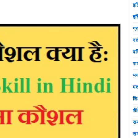
इत
इत
ग्
दर
पर
पा
भ
मश
शि
शै
सम
सम