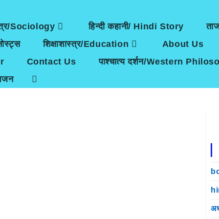
त्र/Sociology
हिन्दी कहानी/ Hindi Story
ता
ोस्ट्स
शिक्षाशास्त्र/Education
About Us
r
Contact Us
पाश्चात्य दर्शन/Western Philo
भजन
b
h
अध