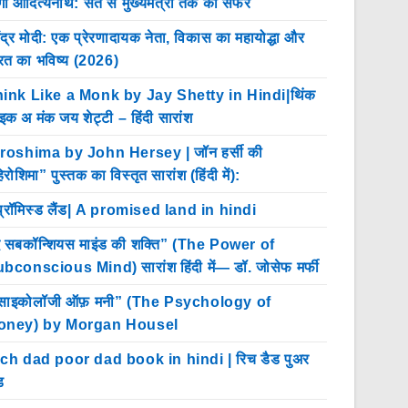
गी आदित्यनाथ: संत से मुख्यमंत्री तक का सफर
ेंद्र मोदी: एक प्रेरणादायक नेता, विकास का महायोद्धा और
रत का भविष्य (2026)
ink Like a Monk by Jay Shetty in Hindi|थिंक
इक अ मंक जय शेट्टी – हिंदी सारांश
roshima by John Hersey | जॉन हर्सी की
िरोशिमा” पुस्तक का विस्तृत सारांश (हिंदी में):
प्रॉमिस्ड लैंड| A promised land in hindi
 सबकॉन्शियस माइंड की शक्ति” (The Power of
bconscious Mind) सारांश हिंदी में— डॉ. जोसेफ मर्फी
साइकोलॉजी ऑफ़ मनी” (The Psychology of
oney) by Morgan Housel
ch dad poor dad book in hindi | रिच डैड पुअर
ड