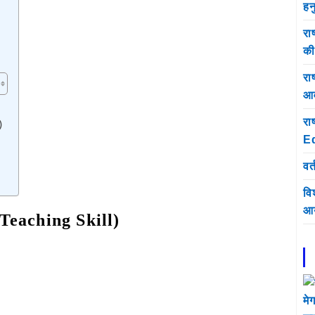
हन
रा
क
राष
आव
रा
)
E
वर्
वि
आय
(Teaching Skill)