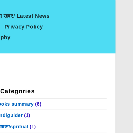
जा खबर/ Latest News
Privacy Policy
sophy
Categories
ooks summary
(6)
indiguider
(1)
्यात्म/spritual
(1)