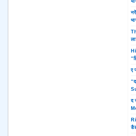
यो
नर
भा
Th
ला
Hi
“ह
ए 
“द
Su
द 
M
Ri
डै