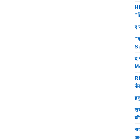
Hi
“ह
ए 
“द
Su
द 
M
Ri
डै
हन
रा
क
राष
आव