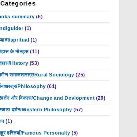
Categories
ooks summary
(6)
indiguider
(1)
्यात्म/spritual
(1)
िहास के नोस्ट्स
(11)
िहास/History
(53)
रामीण समाजशास्त्र/Rural Sociology
(25)
्शनशास्त्र/Philosophy
(61)
िवर्तन और विकास/Change and Devlopment
(29)
श्चात्य दर्शन/Western Philosophy
(57)
जन
(1)
हूर हस्तियाँ/Famous Personalty
(5)