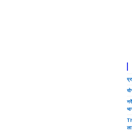
प्
यो
नर
भा
Th
ला