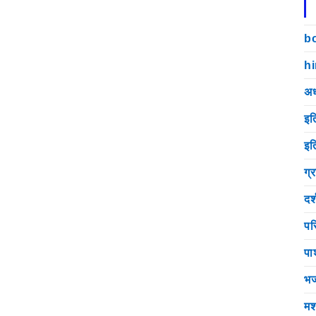
b
h
अध
इत
इत
ग्
दर
पर
पा
भ
मश