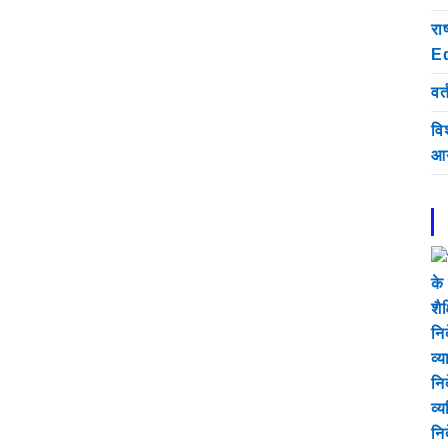
रा
E
वर्
वि
आय